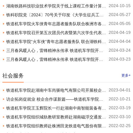
2024-10-15
湖南铁路科技职业技术学院关于线上课程工作量计算办
2024-05-27
铁科职院党〔2024〕70号关于印发《大学生征兵工作
法的补充说明
2024-05-05
铁道机车学院火车侠青年志愿者服务队联合株洲市各高
管理办法》的通知
2024-04-19
铁道机车学院召开第五次团员代表暨第六次学生代表大
校志愿者团队开展株洲市马拉松赛事协助工作
2024-04-04
铁道机车学院“火车侠”青年志愿者服务队 联合湖铁科各
会
2024-03-24
三月春风暖人心，雷锋精神永传承 铁道机车学院开
志愿者团队协助开展株洲市第九届职工健步行活动
2024-03-23
三月春风暖人心，雷锋精神永传承 铁道机车学院开
展“学雷锋活动月”系列活动（四）
展“学雷锋活动月”系列活动（三）
社会服务
更多+
2023-04-01
铁道机车学院赴湖南中车尚驱电气有限公司开展校企交
2022-10-21
访企拓岗促就业 校企合作谋新篇——铁道机车学院领
流
2022-03-19
铁道机车学院王玉辉院长一行赴湖南中南智能装备有限
导带队走访中车特种装备科技有限公司
2022-03-10
铁道机车学院组织城轨教研室教师赴湖南磁浮交通发展
公司进行校企合作洽谈并看望顶岗实习学生
2022-02-25
铁道机车学院组织教师赴株洲田龙铁道电气股份有限公
股份有限公司开展调研