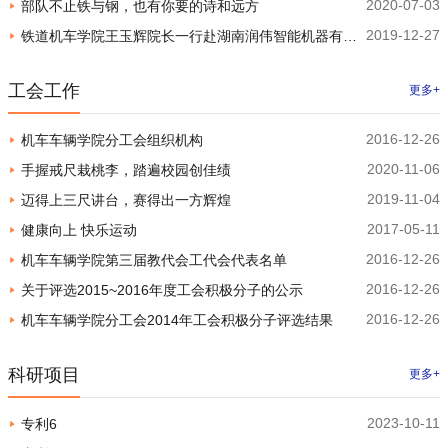
2020-07-03
部队不止铁与钢，也有你要的诗和远方
司和株洲广兴科技股份有限公司调研
2019-12-27
铁道机车学院王玉辉院长一行赴湖南润伟智能机器有限
公司进行企业调研
工会工作
更多+
2016-12-26
机车车辆学院分工会组织机构
2020-11-06
手握戒尺栽桃李，踏遍校园创佳绩
2019-11-04
迈得上三尺讲台，赛得出一方辉煌
2017-05-11
健康向上 快乐运动
2016-12-26
机车车辆学院第三届教代会工代会代表名单
2016-12-26
关于评选2015~2016年度工会积极分子的公示
2016-12-26
机车车辆学院分工会2014年工会积极分子评选结果
科研项目
更多+
2023-10-11
专利6