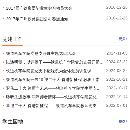
2016-12-26
2017届广铁集团毕业生实习动员大会
2016-12-26
2017年广州铁路集团公司春运通知
党建工作
更多+
2024-11-09
铁道机车学院党总支开展主题党日活动
2024-03-22
以述明责，以评促干——铁道机车学院党总支召开党员
2024-03-22
铁道机车学院党总支书记沈凯为全体党员讲党课
大会
2022-10-21
铁道机车学院开展“喜迎二十大 奋进新征程”教职工素质
2022-10-17
聚焦二十大 踔厉向未来——铁道机车学院学生党支部
提升活动
2022-10-14
聆听先进故事 润泽师者情怀——铁道机车学院党总支
开展主题党日活动
2022-07-01
喜迎二十大 奋进新征程——铁道机车学院教师党支部
组织全体教职工开展政治理论学习
开展主题党日活动
学生园地
更多+