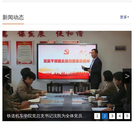
新闻动态
更多+
<
>
铁道机车学院党总支书记沈凯为全体党员讲
1
2
3
4
5
党课